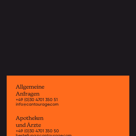
neue Cannabissorten von weltweit
führenden Anbauern nach Deutschland
und Europa. Hier erhältst du
Informationen zu unseren aktuellen
Strains.
Jetzt entdecken
Allgemeine
Anfragen
+49 (0)30 4701 350 51
info@cantourage.com
Apotheken
und Ärzte
+49 (0)30 4701 350 50
bestellung@cantourage.com