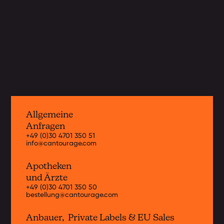
und Europa. Hier erhältst du
Informationen zu unseren aktuellen
Strains.
Jetzt entdecken
Allgemeine
Anfragen
+49 (0)30 4701 350 51
info@cantourage.com
Apotheken
und Ärzte
+49 (0)30 4701 350 50
bestellung@cantourage.com
Anbauer, Private Labels & EU Sales