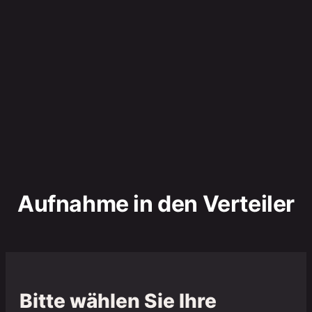
see more
Previous
sedierend
appetitanregend
schlaffördernd
schmerzlindernd
körperlich entspannend
beruhigend
fokussierend
euphorisierend
aktivierend
Blumen
Pinie
Minze
Zitrus
Holz
Pfeffer
Gewürze
Erde
Vanille
Früchte
süß
Petrol
Aufnahme in den Verteiler
Bitte wählen Sie Ihre