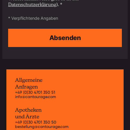
Datenschutzerklärung
). *
* Verpflichtende Angaben
Absenden
Allgemeine
Anfragen
+49 (0)30 4701 350 51
info@cantourage.com
Apotheken
und Ärzte
+49 (0)30 4701 350 50
bestellung@cantourage.com