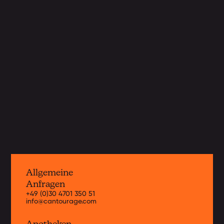
Unser Strain-Portfolio
Seit 2019 bringen wir Monat für Monat
neue Cannabissorten von weltweit
führenden Anbauern nach Deutschland
und Europa. Hier erhältst du
Informationen zu unseren aktuellen
Strains.
Jetzt entdecken
Allgemeine
Anfragen
+49 (0)30 4701 350 51
info@cantourage.com