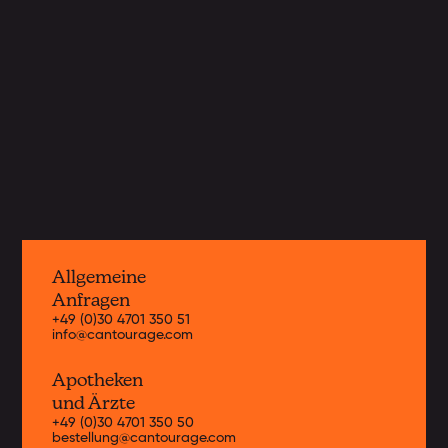
neue Cannabissorten von weltweit
führenden Anbauern nach Deutschland
und Europa. Hier erhältst du
Informationen zu unseren aktuellen
Strains.
Jetzt entdecken
Allgemeine
Anfragen
+49 (0)30 4701 350 51
info@cantourage.com
Apotheken
und Ärzte
+49 (0)30 4701 350 50
bestellung@cantourage.com