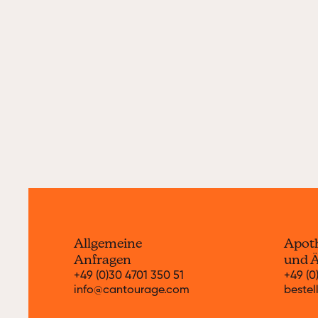
Jetzt entdecken
Allgemeine
Apot
Anfragen
und Ä
+49 (0)30 4701 350 51
+49 (0
info@cantourage.com
beste