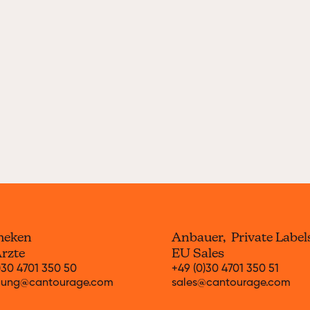
heken
Anbauer, Private Label
rzte
EU Sales
)30 4701 350 50
+49 (0)30 4701 350 51
llung@cantourage.com
sales@cantourage.com