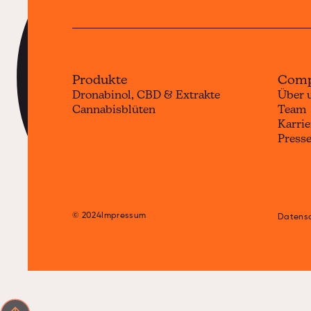
c
Produkte
Com
Dronabinol, CBD & Extrakte
Über 
Cannabisblüten
Team
Karrie
Press
© 2024
Impressum
Datens