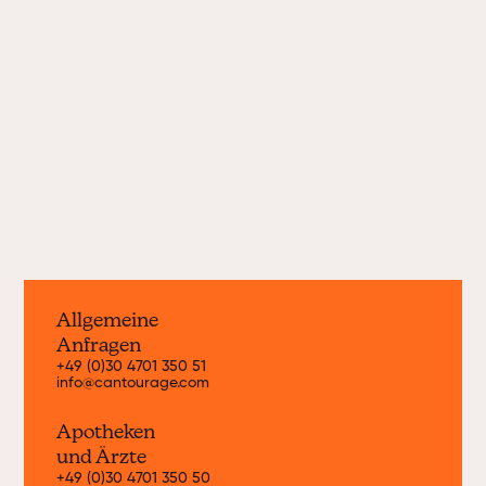
neue Cannabissorten von weltweit
führenden Anbauern nach Deutschland
und Europa. Hier erhältst du
Informationen zu unseren aktuellen
Strains.
Jetzt entdecken
Allgemeine
Anfragen
+49 (0)30 4701 350 51
info@cantourage.com
Apotheken
und Ärzte
+49 (0)30 4701 350 50