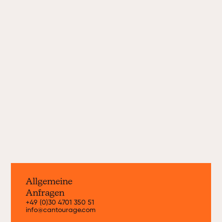
Unser Strain-Portfolio
Seit 2019 bringen wir Monat für Monat
neue Cannabissorten von weltweit
führenden Anbauern nach Deutschland
und Europa. Hier erhältst du
Informationen zu unseren aktuellen
Strains.
Jetzt entdecken
Allgemeine
Anfragen
+49 (0)30 4701 350 51
info@cantourage.com